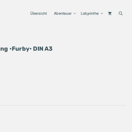
Übersicht
Abenteuer
Labyrinthe
ng •
Furby
• DIN A3