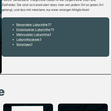
Zielfelder. Sie sind so konstruiert dass man von jedem Ort an jeden Ort
gelangt, und das mit meistens nur einer einzigen Möglichkeit.
3
Besondere Labyrinthe
37
7
1
Einzelspieler Labyrinthe
15
2
P
5
Mehrspieler Labyrinthe
2
3
P
r
P
Labyrinthpakete
3
2
P
r
o
r
Sonstiges
2
P
r
o
d
o
r
o
d
u
d
o
d
u
k
u
d
u
k
t
k
u
k
t
e
t
k
t
e
e
t
e
e
e