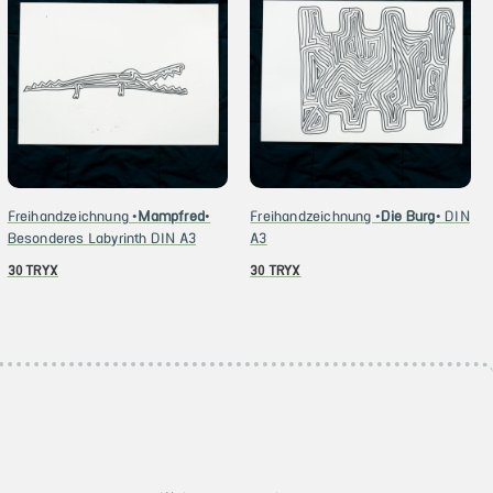
Freihandzeichnung •
Mampfred
•
Freihandzeichnung •
Die Burg
• DIN
Besonderes Labyrinth DIN A3
A3
30
TRYX
30
TRYX