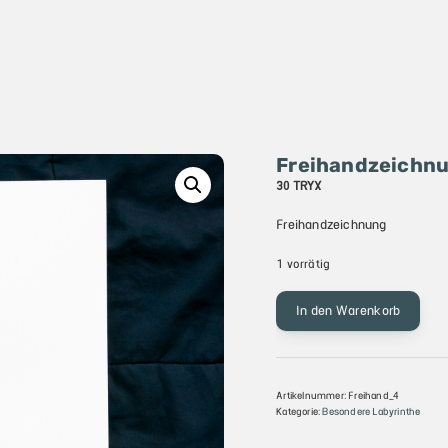
Freihandzeichnu
30
TRYX
Freihandzeichnung
1 vorrätig
Freihandzeichnung
In den Warenkorb
•Furby•
DIN
A3
Menge
Artikelnummer:
Freihand_4
Kategorie:
Besondere Labyrinthe