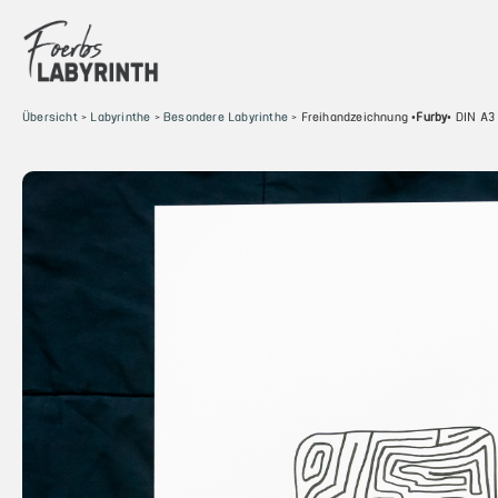
Zum
Inhalt
springen
Übersicht
>
Labyrinthe
>
Besondere Labyrinthe
>
Freihandzeichnung •
Furby
• DIN A3