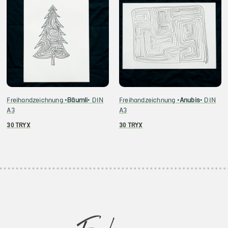
Freihandzeichnung •
Bäumli
• DIN
Freihandzeichnung •
Anubis
• DIN
A3
A3
30
TRYX
30
TRYX