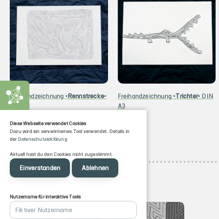
Freihandzeichnung •
Rennstrecke
•
Freihandzeichnung •
Trichter
• DIN
DIN A3
A3
30
TRYX
30
TRYX
Diese Webseite verwendet Cookies
Dazu wird ein serverinternes Tool verwendet. Details in
der
Datenschutzerklärung
Aktuell hast du den Cookies nicht zugestimmt.
Einverstanden
Ablehnen
Nutzername für interaktive Tools