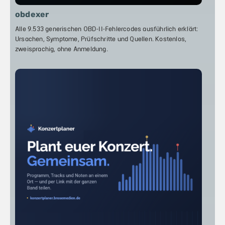
obdexer
Alle 9.533 generischen OBD-II-Fehlercodes ausführlich erklärt:
Ursachen, Symptome, Prüfschritte und Quellen. Kostenlos,
zweisprachig, ohne Anmeldung.