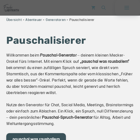
Zum
Men
Inhalt
Produkt zum Warenkorb hinzugefügt.
Zur Kasse
springen
0 Artikel -
0
TRYX
Übersicht
>
Abenteuer
>
Generatoren
>
Pauschalisierer
Pauschalisierer
Willkommen beim
Pauschal-Generator
– deinem kleinen Mecker-
Orakel fürs Internet. Mit einem Klick auf
„pauschal was rausballern“
bekommst du einen zufälligen Spruch serviert, wie direkt vom
Stammtisch, aus der Kommentarspalte oder vom klassischen „Früher
war alles besser“-Onkel. Perfekt, wenn dir gerade die Worte fehlen,
du aber trotzdem maximal pauschal, leicht genervt und herrlich
übertrieben reagieren willst.
Nutze den Generator für Chat, Social Media, Meetings, Brainstormings
oder einfach zum Ablachen. Ein Klick, ein Spruch, null Differenzierung
– dein persönlicher
Pauschal-Spruch-Generator
für Alltag, Arbeit und
Weltuntergangsstimmung.
pauschal was rausballern