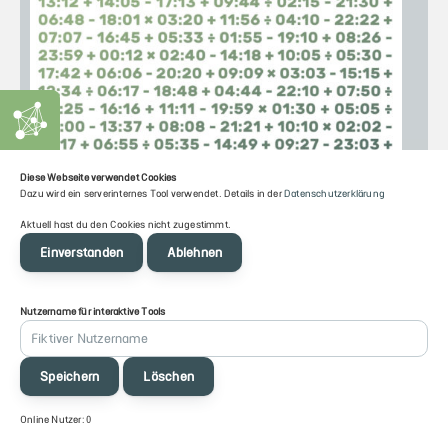
Diese Webseite verwendet Cookies
Dazu wird ein serverinternes Tool verwendet. Details in der
Datenschutzerklärung
Aktuell hast du den Cookies nicht zugestimmt.
Einverstanden
Ablehnen
Nutzername für interaktive Tools
Blütenzigarre: Rechnen mit Zeiten
Speichern
Löschen
Ein Tool um mit Zeiten zu rechnen
Online Nutzer: 0