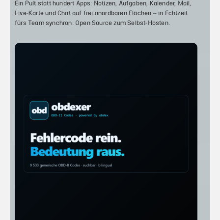
Ein Pult statt hundert Apps: Notizen, Aufgaben, Kalender, Mail,
Live-Karte und Chat auf frei anordbaren Flächen – in Echtzeit
fürs Team synchron. Open Source zum Selbst-Hosten.